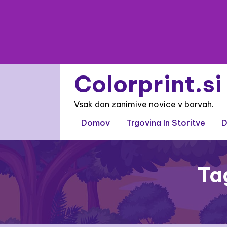
Skip
to
content
Colorprint.si
Vsak dan zanimive novice v barvah.
Domov
Trgovina In Storitve
D
Ta