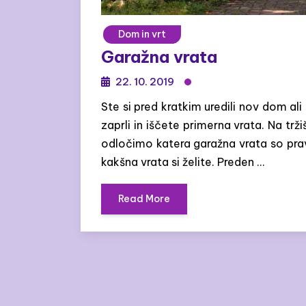
Dom in vrt
Garažna vrata
22. 10. 2019
Ste si pred kratkim uredili nov dom al
zaprli in iščete primerna vrata. Na trž
odločimo katera garažna vrata so pr
kakšna vrata si želite. Preden …
Read More