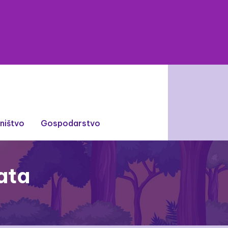
lništvo
Gospodarstvo
ata