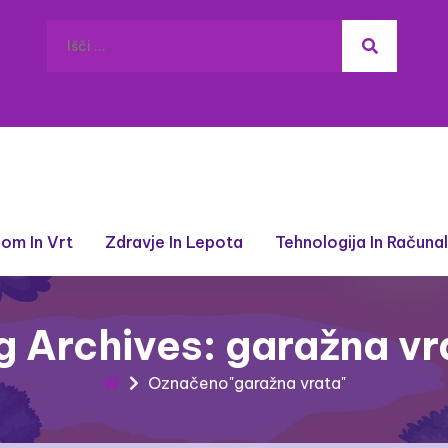
om In Vrt
Zdravje In Lepota
Tehnologija In Računa
g Archives: garažna vr
Označeno"garažna vrata"