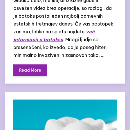
Gladko čelo, mehkejše izrazne gube in
osvežen videz brez operacije, so razlogi, da
je botoks postal eden najbolj odmevnih
estetskih tretmajev danes. Če vas postopek
zanima, lahko na spletu najdete
več
informacij o botoksu
. Mnogi ljudje so
presenečeni, ko izvedo, da je poseg hiter,
minimalno invaziven in zasnovan tako, …
Read More