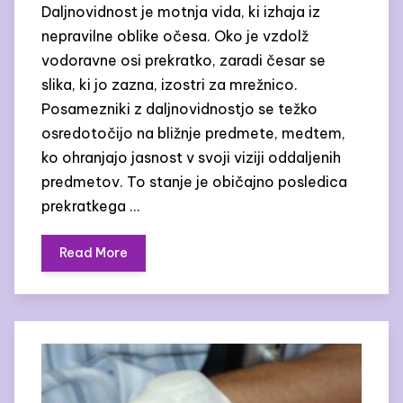
Daljnovidnost je motnja vida, ki izhaja iz
nepravilne oblike očesa. Oko je vzdolž
vodoravne osi prekratko, zaradi česar se
slika, ki jo zazna, izostri za mrežnico.
Posamezniki z daljnovidnostjo se težko
osredotočijo na bližnje predmete, medtem,
ko ohranjajo jasnost v svoji viziji oddaljenih
predmetov. To stanje je običajno posledica
prekratkega …
Read More