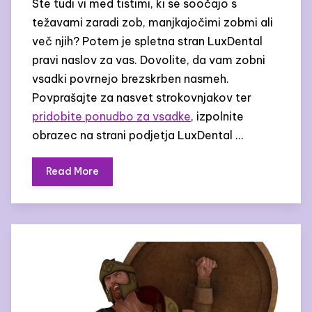
Ste tudi vi med tistimi, ki se soočajo s
težavami zaradi zob, manjkajočimi zobmi ali
več njih? Potem je spletna stran LuxDental
pravi naslov za vas. Dovolite, da vam zobni
vsadki povrnejo brezskrben nasmeh.
Povprašajte za nasvet strokovnjakov ter
pridobite ponudbo za vsadke
, izpolnite
obrazec na strani podjetja LuxDental …
Read More