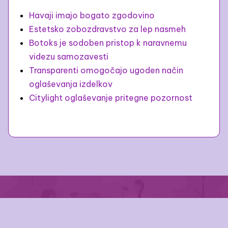
Havaji imajo bogato zgodovino
Estetsko zobozdravstvo za lep nasmeh
Botoks je sodoben pristop k naravnemu
videzu samozavesti
Transparenti omogočajo ugoden način
oglaševanja izdelkov
Citylight oglaševanje pritegne pozornost
© colorprint.si 2025 | Vse pravice pridržane