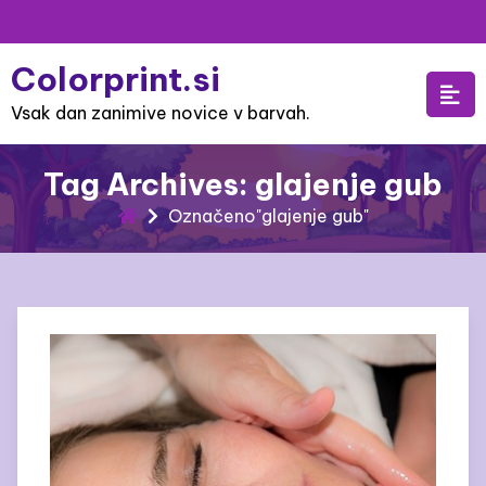
Skip
to
Colorprint.si
content
Vsak dan zanimive novice v barvah.
Tag Archives: glajenje gub
Označeno"glajenje gub"