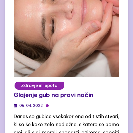
Zdravje in lepota
Glajenje gub na pravi način
06. 04. 2022
Danes so gubice vsekakor ena od tistih stvari,
ki so še kako zelo nadležne, s katero se bomo
prej ali slej morali spopasti oziroma soočiti