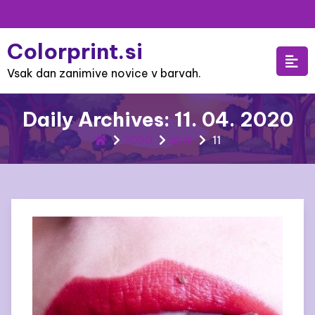
Skip
to
Colorprint.si
content
Vsak dan zanimive novice v barvah.
Daily Archives: 11. 04. 2020
2020
april
11