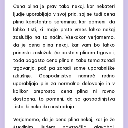
Cena plina je prav tako nekaj, kar nekateri
ljudje uporabljajo v svoj prid, saj se tudi cena
plina konstantno spreminja, kar pomeni, da
lahko tisti, ki imajo prste vmes lahko nekaj
zaslužijo na ta način. Vsekakor verjamemo,
da je cena plina nekaj, kar vam bo lahko
prineslo zaslužek, če boste s plinom trgovali,
toda pogosto cena plina ni tabu tema zaradi
trgovanja, pač pa zaradi same uporabniške
izkušnje. Gospodinjstva namreč redno
uporabljajo plin za normalno delovanje in v
kolikor preprosto cena plina ni ravno
dostopna, to pomeni, da so gospodinjstva
tista, ki nekoliko nastradajo.
Verjamemo, da je cena plina nekaj, kar je že
številnim ljudem povzročilo glavobol,