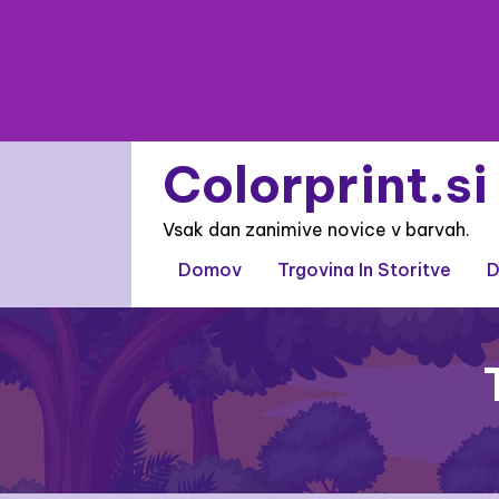
Skip
to
content
Colorprint.si
Vsak dan zanimive novice v barvah.
Domov
Trgovina In Storitve
D