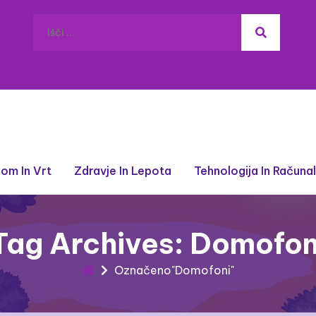
om In Vrt
Zdravje In Lepota
Tehnologija In Računa
Tag Archives: Domofon
Označeno"Domofoni"