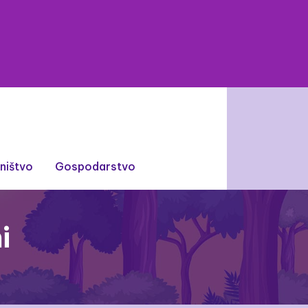
lništvo
Gospodarstvo
i