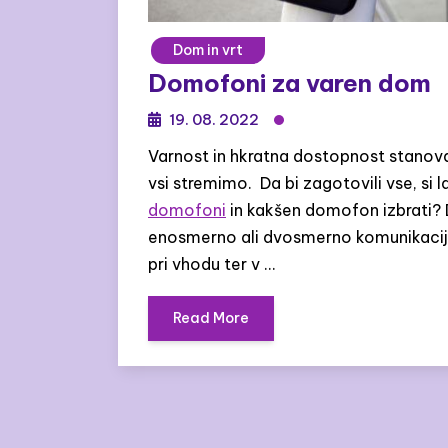
Dom in vrt
Domofoni za varen dom
19. 08. 2022
Varnost in hkratna dostopnost stanovan
vsi stremimo. Da bi zagotovili vse, s
domofoni
in kakšen domofon izbrati?
enosmerno ali dvosmerno komunikacijo
pri vhodu ter v …
Read More